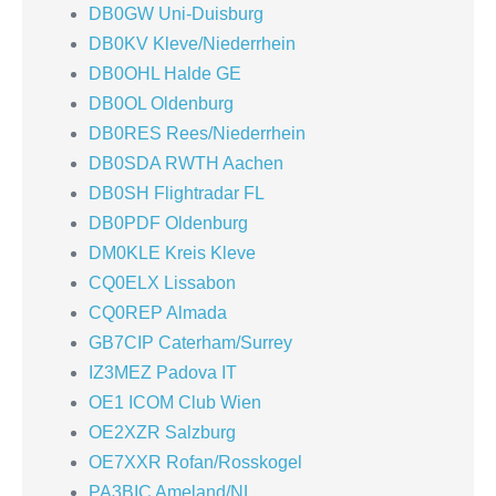
DB0GW Uni-Duisburg
DB0KV Kleve/Niederrhein
DB0OHL Halde GE
DB0OL Oldenburg
DB0RES Rees/Niederrhein
DB0SDA RWTH Aachen
DB0SH Flightradar FL
DB0PDF Oldenburg
DM0KLE Kreis Kleve
CQ0ELX Lissabon
CQ0REP Almada
GB7CIP Caterham/Surrey
IZ3MEZ Padova IT
OE1 ICOM Club Wien
OE2XZR Salzburg
OE7XXR Rofan/Rosskogel
PA3BIC Ameland/NL