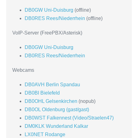
DB0GW Uni-Duisburg
(offline)
DB0RES Rees/Niederrhein
(offline)
VoIP-Server (FreePBX/Asterisk)
DB0GW Uni-Duisburg
DB0RES Rees/Niederrhein
Webcams
DB0AVH Berlin Spandau
DB0BI Bielefeld
DB0OHL Gelsenkirchen
(nopub)
DB0OL Oldenburg (gast/gast)
DB0WST Falkennest (Video/Straelen47)
DM0KLK Wunderland Kalkar
LX0NET Rodange