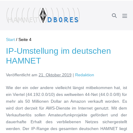
Zum
Inhalt
Suche-
springen
Men
Schalter
Scha
Start
/
Seite 4
IP-Umstellung im deutschen
HAMNET
Veröffentlicht am
21. Oktober 2019
|
Redaktion
Wie der ein oder andere vielleicht längst mitbekommen hat, ist
ein Viertel (44.192.0.0/10) des weltweiten 44-Net (44.0.0.0/8) für
mehr als 50 Millionen Dollar an Amazon verkauft worden. Es
wird dort derzeit für AWS-Dienste im Internet genutzt. Mit dem
Verkaufserlös sollen Amateurfunkprojekte gefördert und der
dauerhafte Erhalt des verbliebenen Netzes sichergestellt
werden. Der IP-Range des gesamten deutschen HAMNET liegt