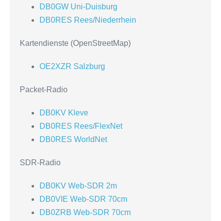
DB0GW Uni-Duisburg
DB0RES Rees/Niederrhein
Kartendienste (OpenStreetMap)
OE2XZR Salzburg
Packet-Radio
DB0KV Kleve
DB0RES Rees/FlexNet
DB0RES WorldNet
SDR-Radio
DB0KV Web-SDR 2m
DB0VIE Web-SDR 70cm
DB0ZRB Web-SDR 70cm