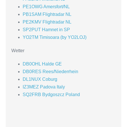
PE1OWG Amersfort/NL
PB1SAM Flightradar NL
PE2KMV Flightradar NL
SP2PUT Hamnet in SP
YO2TM Timisoara (by YO2LOJ)
Wetter
DB0OHL Halde GE
DB0RES Rees/Niederrhein
DL1NUX Coburg
IZ3MEZ Padova Italy
SQ2FRB Bydgoszcz Poland