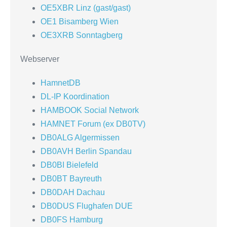
OE5XBR Linz (gast/gast)
OE1 Bisamberg Wien
OE3XRB Sonntagberg
Webserver
HamnetDB
DL-IP Koordination
HAMBOOK Social Network
HAMNET Forum (ex DB0TV)
DB0ALG Algermissen
DB0AVH Berlin Spandau
DB0BI Bielefeld
DB0BT Bayreuth
DB0DAH Dachau
DB0DUS Flughafen DUE
DB0FS Hamburg