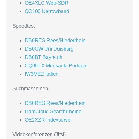
OE4XLC Web-SDR
QO100 Narrowband
Speedtest
DB0RES Rees/Niederrhein
DB0GW Uni Duisburg
DB0BT Bayreuth
CQ0ELX Monsanto Portugal
IW3MEZ Italien
Suchmaschinen
DB0RES Rees/Niederrhein
HamCloud SearchEngine
OE2XZR Indexserver
Videokonferenzen (Jitsi)