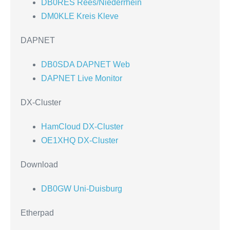
DB0RES Rees/Niederrhein
DM0KLE Kreis Kleve
DAPNET
DB0SDA DAPNET Web
DAPNET Live Monitor
DX-Cluster
HamCloud DX-Cluster
OE1XHQ DX-Cluster
Download
DB0GW Uni-Duisburg
Etherpad