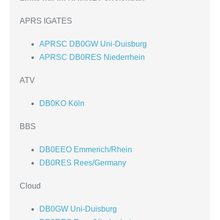
APRS IGATES
APRSC DB0GW Uni-Duisburg
APRSC DB0RES Niederrhein
ATV
DB0KO Köln
BBS
DB0EEO Emmerich/Rhein
DB0RES Rees/Germany
Cloud
DB0GW Uni-Duisburg