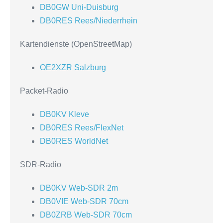
DB0GW Uni-Duisburg
DB0RES Rees/Niederrhein
Kartendienste (OpenStreetMap)
OE2XZR Salzburg
Packet-Radio
DB0KV Kleve
DB0RES Rees/FlexNet
DB0RES WorldNet
SDR-Radio
DB0KV Web-SDR 2m
DB0VIE Web-SDR 70cm
DB0ZRB Web-SDR 70cm