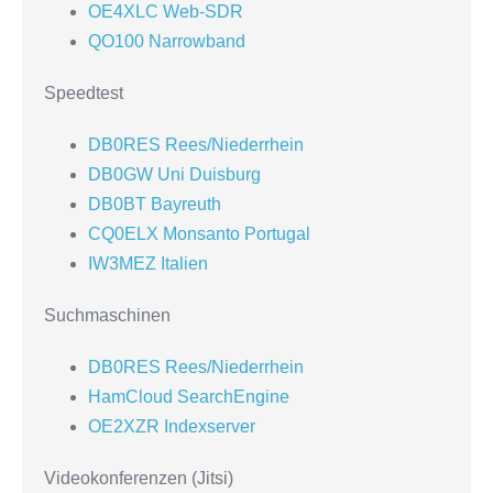
OE4XLC Web-SDR
QO100 Narrowband
Speedtest
DB0RES Rees/Niederrhein
DB0GW Uni Duisburg
DB0BT Bayreuth
CQ0ELX Monsanto Portugal
IW3MEZ Italien
Suchmaschinen
DB0RES Rees/Niederrhein
HamCloud SearchEngine
OE2XZR Indexserver
Videokonferenzen (Jitsi)