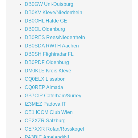
DB0GW Uni-Duisburg
DB0KV Kleve/Niederrhein
DB0OHL Halde GE
DB0OL Oldenburg
DB0RES Rees/Niederrhein
DB0SDA RWTH Aachen
DB0SH Flightradar FL
DB0PDF Oldenburg
DM0KLE Kreis Kleve
CQ0ELX Lissabon
CQ0REP Almada
GB7CIP Caterham/Surrey
IZ3MEZ Padova IT
OE1 ICOM Club Wien
OE2XZR Salzburg
OE7XXR Rofan/Rosskogel
PA3BIC Ameland/NL