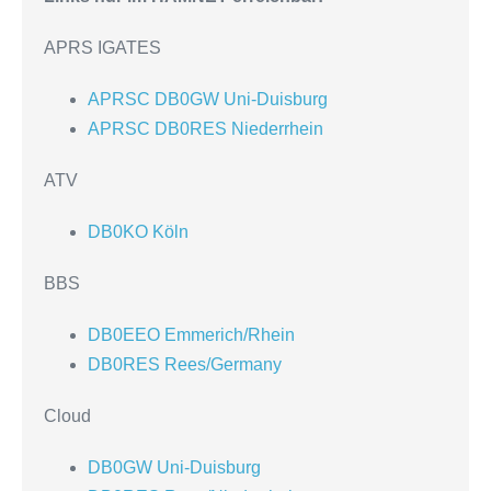
APRS IGATES
APRSC DB0GW Uni-Duisburg
APRSC DB0RES Niederrhein
ATV
DB0KO Köln
BBS
DB0EEO Emmerich/Rhein
DB0RES Rees/Germany
Cloud
DB0GW Uni-Duisburg