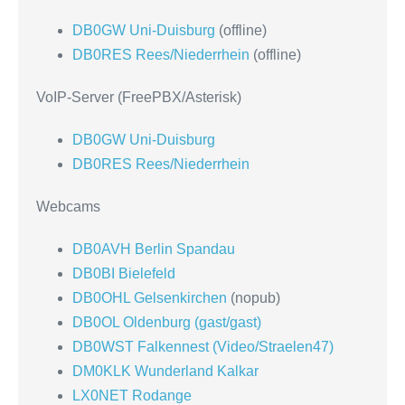
DB0GW Uni-Duisburg
(offline)
DB0RES Rees/Niederrhein
(offline)
VoIP-Server (FreePBX/Asterisk)
DB0GW Uni-Duisburg
DB0RES Rees/Niederrhein
Webcams
DB0AVH Berlin Spandau
DB0BI Bielefeld
DB0OHL Gelsenkirchen
(nopub)
DB0OL Oldenburg (gast/gast)
DB0WST Falkennest (Video/Straelen47)
DM0KLK Wunderland Kalkar
LX0NET Rodange