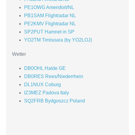
PE1OWG Amersfort/NL
PB1SAM Flightradar NL
PE2KMV Flightradar NL
SP2PUT Hamnet in SP
YO2TM Timisoara (by YO2LOJ)
Wetter
DB0OHL Halde GE
DB0RES Rees/Niederrhein
DL1NUX Coburg
IZ3MEZ Padova Italy
SQ2FRB Bydgoszcz Poland