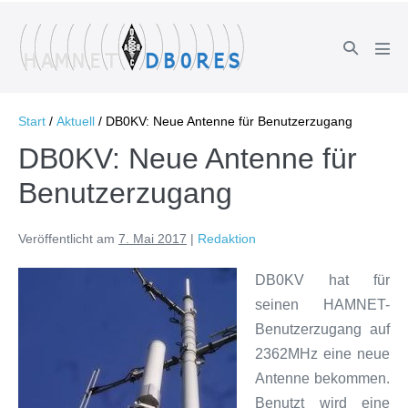
Zum
Inhalt
Suche-
springen
Men
Schalter
Scha
Start
/
Aktuell
/
DB0KV: Neue Antenne für Benutzerzugang
DB0KV: Neue Antenne für
Benutzerzugang
Veröffentlicht am
7. Mai 2017
|
Redaktion
DB0KV hat für
seinen HAMNET-
Benutzerzugang auf
2362MHz eine neue
Antenne bekommen.
Benutzt wird eine