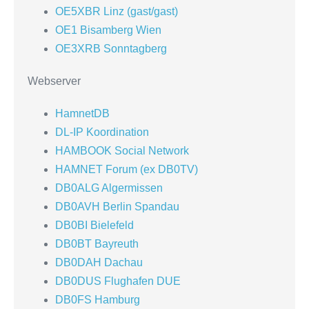
OE5XBR Linz (gast/gast)
OE1 Bisamberg Wien
OE3XRB Sonntagberg
Webserver
HamnetDB
DL-IP Koordination
HAMBOOK Social Network
HAMNET Forum (ex DB0TV)
DB0ALG Algermissen
DB0AVH Berlin Spandau
DB0BI Bielefeld
DB0BT Bayreuth
DB0DAH Dachau
DB0DUS Flughafen DUE
DB0FS Hamburg