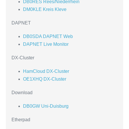
DB0RES Rees/Niederrhein
DM0KLE Kreis Kleve
DAPNET
DB0SDA DAPNET Web
DAPNET Live Monitor
DX-Cluster
HamCloud DX-Cluster
OE1XHQ DX-Cluster
Download
DB0GW Uni-Duisburg
Etherpad