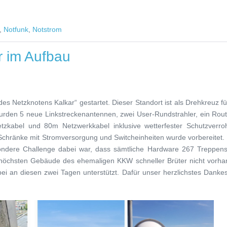
,
Notfunk
,
Notstrom
 im Aufbau
 Netzknotens Kalkar“ gestartet. Dieser Standort ist als Drehkreuz fü
rden 5 neue Linkstreckenantennen, zwei User-Rundstrahler, ein Rout
zkabel und 80m Netzwerkkabel inklusive wetterfester Schutzverro
-Schränke mit Stromversorgung und Switcheinheiten wurde vorbereitet.
ondere Challenge dabei war, dass sämtliche Hardware 267 Treppens
 höchsten Gebäude des ehemaligen KKW schneller Brüter nicht vorha
i an diesen zwei Tagen unterstützt. Dafür unser herzlichstes Danke