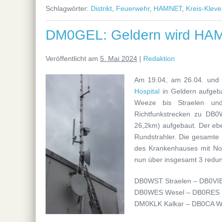
Schlagwörter:
Distrikt
,
Feuerwehr
,
HAMNET
,
Kreis-Kleve
DM0GEL: Geldern wird HAM
Veröffentlicht am
5. Mai 2024
|
Redaktion
Am 19.04, am 26.04. und
Hospital
in Geldern aufgeba
Weeze bis Straelen und
Richtfunkstrecken zu DB
26,2km) aufgebaut. Der ebe
Rundstrahler. Die gesamte 
des Krankenhauses mit Not
nun über insgesamt 3 red
DB0WST Straelen – DB0VIE
DB0WES Wesel – DB0RES 
DM0KLK Kalkar – DB0CA W