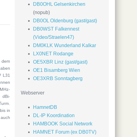
DB0OHL Gelsenkirchen
(nopub)
DB0OL Oldenburg (gast/gast)
DB0WST Falkennest
(Video/Straelen47)
DM0KLK Wunderland Kalkar
LX0NET Rodange
f dem
OE5XBR Linz (gast/gast)
haben
OE1 Bisamberg Wien
V L31
OE3XRB Sonntagberg
ennen
0MHz-
Webserver
 dBi-
Turm.
HamnetDB
bis in
DL-IP Koordination
 auch
HAMBOOK Social Network
HAMNET Forum (ex DB0TV)