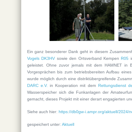
Ein ganz besonderer Dank geht in diesem Zusammenh
Vogels DK3HV
sowie den Ortsverband Kempen
R05
i
geleistet. Ohne zuvor jemals mit dem HAMNET in B
Vorgesprächen bis zum betriebsbereiten Aufbau eine
wurde möglich durch eine distriktübergreifende Zusamm
DARC e.V.
in Kooperation mit dem
Rettungsdienst d
Wasserspeicher sich die Funkanlagen der Amateurfun
gemacht, dieses Projekt mit einer derart engagierten u
Siehe auch hier:
https://db0gw-i.ampr.org/aktuell/2024/
gespeichert unter:
Aktuell