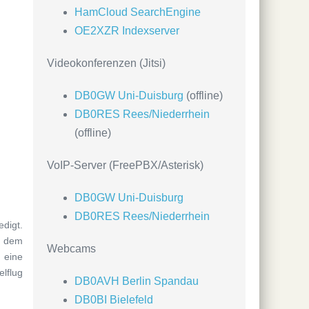
HamCloud SearchEngine
OE2XZR Indexserver
Videokonferenzen (Jitsi)
DB0GW Uni-Duisburg
(offline)
DB0RES Rees/Niederrhein
(offline)
VoIP-Server (FreePBX/Asterisk)
DB0GW Uni-Duisburg
DB0RES Rees/Niederrhein
digt.
f dem
Webcams
 eine
lflug
DB0AVH Berlin Spandau
DB0BI Bielefeld