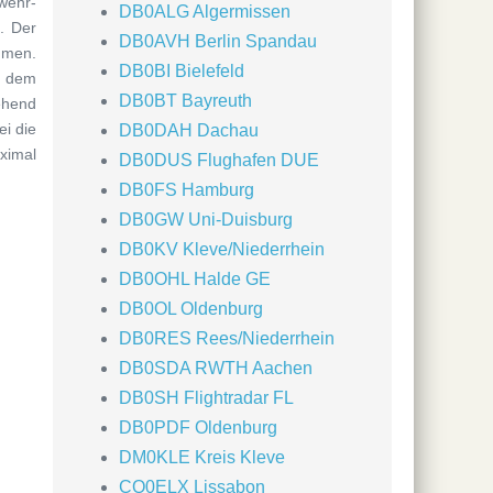
wehr-
DB0ALG Algermissen
. Der
DB0AVH Berlin Spandau
mmen.
DB0BI Bielefeld
h dem
DB0BT Bayreuth
ehend
i die
DB0DAH Dachau
ximal
DB0DUS Flughafen DUE
DB0FS Hamburg
DB0GW Uni-Duisburg
DB0KV Kleve/Niederrhein
DB0OHL Halde GE
DB0OL Oldenburg
DB0RES Rees/Niederrhein
DB0SDA RWTH Aachen
DB0SH Flightradar FL
DB0PDF Oldenburg
DM0KLE Kreis Kleve
CQ0ELX Lissabon