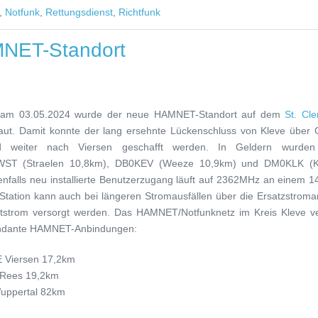
,
Notfunk
,
Rettungsdienst
,
Richtfunk
NET-Standort
 am 03.05.2024 wurde der neue HAMNET-Standort auf dem
St. Cl
ut. Damit konnte der lang ersehnte Lückenschluss von Kleve über 
 weiter nach Viersen geschafft werden. In Geldern wurden
0WST (Straelen 10,8km), DB0KEV (Weeze 10,9km) und DM0KLK (K
nfalls neu installierte Benutzerzugang läuft auf 2362MHz an einem 14
Station kann auch bei längeren Stromausfällen über die Ersatzstroma
strom versorgt werden. Das HAMNET/Notfunknetz im Kreis Kleve ve
undante HAMNET-Anbindungen:
 Viersen 17,2km
Rees 19,2km
uppertal 82km