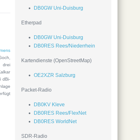
DB0GW Uni-Duisburg
Etherpad
DB0GW Uni-Duisburg
DB0RES Rees/Niederrhein
emens
Goch,
Kartendienste (OpenStreetMap)
 drei
alkar
OE2XZR Salzburg
 dBi-
nlage
Packet-Radio
rfügt
DB0KV Kleve
DB0RES Rees/FlexNet
DB0RES WorldNet
SDR-Radio