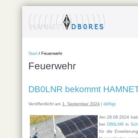
Zum
Inhalt
springen
Start
/
Feuerwehr
Feuerwehr
DB0LNR bekommt HAMNE
Veröffentlicht am
1. September 2024
|
dd9qp
Am 28.08.2024 habe
bei
DB0LNR
in
Sch
für die Erweiteru