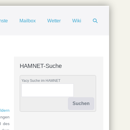
Suche-
nste
Mailbox
Wetter
Wiki
Schalter
HAMNET-Suche
Yacy Suche im HAMNET
ldern
ungen
l des