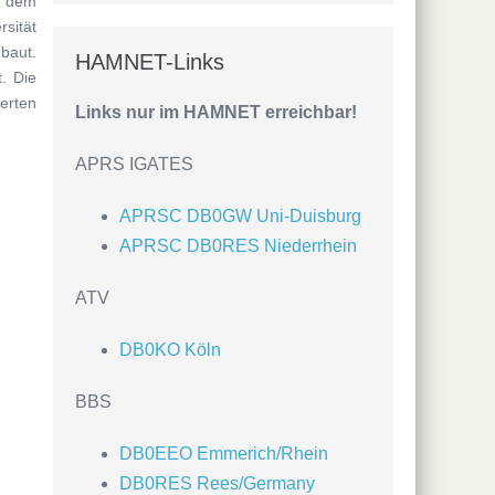
t dem
sität
baut.
HAMNET-Links
. Die
erten
Links nur im HAMNET erreichbar!
APRS IGATES
APRSC DB0GW Uni-Duisburg
APRSC DB0RES Niederrhein
ATV
DB0KO Köln
BBS
DB0EEO Emmerich/Rhein
DB0RES Rees/Germany