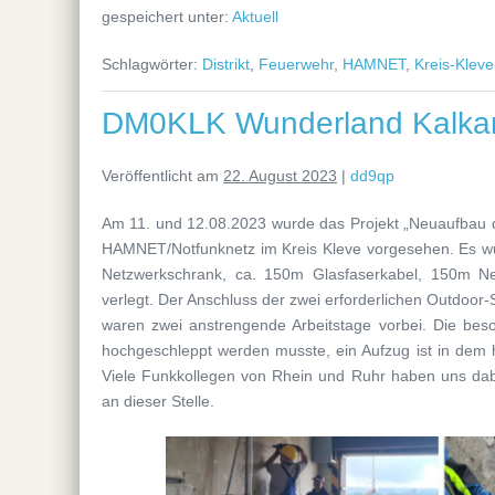
gespeichert unter:
Aktuell
Schlagwörter:
Distrikt
,
Feuerwehr
,
HAMNET
,
Kreis-Kleve
DM0KLK Wunderland Kalkar
Veröffentlicht am
22. August 2023
|
dd9qp
Am 11. und 12.08.2023 wurde das Projekt „Neuaufbau des
HAMNET/Notfunknetz im Kreis Kleve vorgesehen. Es wu
Netzwerkschrank, ca. 150m Glasfaserkabel, 150m Net
verlegt. Der Anschluss der zwei erforderlichen Outdoor
waren zwei anstrengende Arbeitstage vorbei. Die bes
hochgeschleppt werden musste, ein Aufzug ist in dem
Viele Funkkollegen von Rhein und Ruhr haben uns dabe
an dieser Stelle.