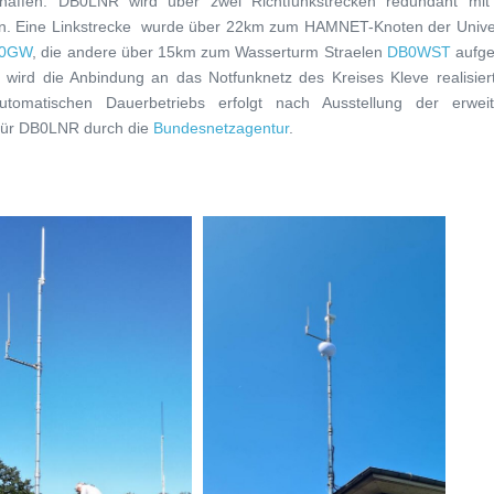
chaffen. DB0LNR wird über zwei Richtfunkstrecken redundant mi
 Eine Linkstrecke wurde über 22km zum HAMNET-Knoten der Univer
0GW
, die andere über 15km zum Wasserturm Straelen
DB0WST
aufge
 wird die Anbindung an das Notfunknetz des Kreises Kleve realisiert
utomatischen Dauerbetriebs erfolgt nach Ausstellung der erweit
für DB0LNR durch die
Bundesnetzagentur
.