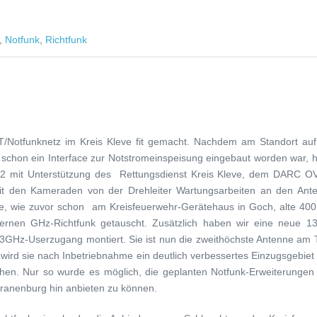
,
Notfunk
,
Richtfunk
Notfunknetz im Kreis Kleve fit gemacht. Nachdem am Standort au
t schon ein Interface zur Notstromeinspeisung eingebaut worden war, 
2 mit Unterstützung des Rettungsdienst Kreis Kleve, dem DARC O
t den Kameraden von der Drehleiter Wartungsarbeiten an den Ant
de, wie zuvor schon am Kreisfeuerwehr-Gerätehaus in Goch, alte 40
ernen GHz-Richtfunk getauscht. Zusätzlich haben wir eine neue 13
,3GHz-Userzugang montiert. Sie ist nun die zweithöchste Antenne am 
wird sie nach Inbetriebnahme ein deutlich verbessertes Einzugsgebiet 
ichen. Nur so wurde es möglich, die geplanten Notfunk-Erweiterungen
 Kranenburg hin anbieten zu können.