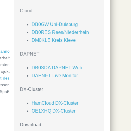
Cloud
DB0GW Uni-Duisburg
DB0RES Rees/Niederrhein
DM0KLE Kreis Kleve
anno
DAPNET
rbeit
rsten
DB0SDA DAPNET Web
ojekt
DAPNET Live Monitor
t des
essen
DX-Cluster
 Spaß
HamCloud DX-Cluster
OE1XHQ DX-Cluster
Download