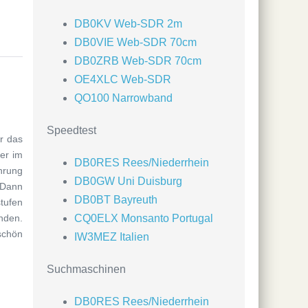
DB0KV Web-SDR 2m
DB0VIE Web-SDR 70cm
DB0ZRB Web-SDR 70cm
OE4XLC Web-SDR
QO100 Narrowband
Speedtest
r das
er im
DB0RES Rees/Niederrhein
hrung
DB0GW Uni Duisburg
 Dann
DB0BT Bayreuth
tufen
CQ0ELX Monsanto Portugal
nden.
schön
IW3MEZ Italien
Suchmaschinen
DB0RES Rees/Niederrhein