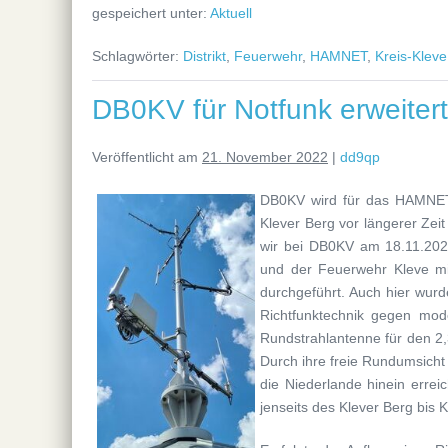
gespeichert unter:
Aktuell
Schlagwörter:
Distrikt
,
Feuerwehr
,
HAMNET
,
Kreis-Kleve
DB0KV für Notfunk erweitert
Veröffentlicht am
21. November 2022
|
dd9qp
DB0KV wird für das HAMNET/
Klever Berg vor längerer Zei
wir bei DB0KV am 18.11.202
und der Feuerwehr Kleve mi
durchgeführt. Auch hier wur
Richtfunktechnik gegen mod
Rundstrahlantenne für den 2
Durch ihre freie Rundumsicht 
die Niederlande hinein erre
jenseits des Klever Berg bis