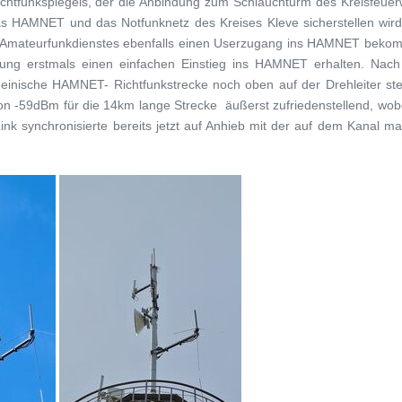
ichtfunkspiegels, der die Anbindung zum Schlauchturm des Kreisfeuer
s HAMNET und das Notfunknetz des Kreises Kleve sicherstellen wird
s Amateurfunkdienstes ebenfalls einen Userzugang ins HAMNET beko
ng erstmals einen einfachen Einstieg ins HAMNET erhalten. Nac
rheinische HAMNET- Richtfunkstrecke noch oben auf der Drehleiter st
 -59dBm für die 14km lange Strecke äußerst zufriedenstellend, wobe
nk synchronisierte bereits jetzt auf Anhieb mit der auf dem Kanal ma