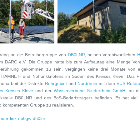
ang an die Betreibergruppe von
DB0LNR
, seinen Verantwortlichen
H
m DARC e.V. Die Gruppe hatte bis zum Aufbautag eine Menge Vora
erührung gekommen zu sein, vergingen keine drei Monate von e
s HAMNET- und Notfunkknotens im Süden des Kreises Kleve. Das Pr
enarbeit der Distrikte
Ruhrgebiet
und
Nordrhein
mit dem
VUS-Refera
es Kreises Kleve
und der
Wasserverbund Niederrhein GmbH
, an d
kstelle DB0LNR und des BoS-Bedarfsträgers befinden. Es hat viel
nd kompetenten Gruppe zu realisieren.
neuer-link-db0gw-db0lnr