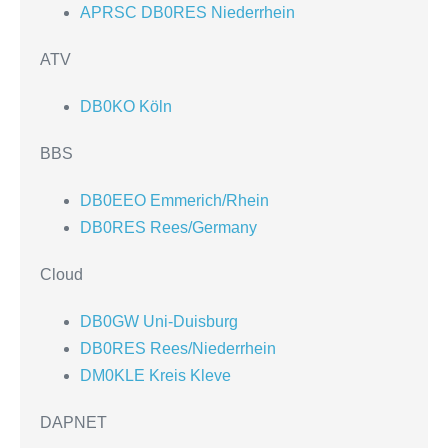
APRSC DB0RES Niederrhein
ATV
DB0KO Köln
BBS
DB0EEO Emmerich/Rhein
DB0RES Rees/Germany
Cloud
DB0GW Uni-Duisburg
DB0RES Rees/Niederrhein
DM0KLE Kreis Kleve
DAPNET