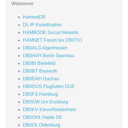
Webserver
HamnetDB
DL-IP Koordination
HAMBOOK Social Network
HAMNET Forum (ex DB0TV)
DB0ALG Algermissen
DB0AVH Berlin Spandau
DB0BI Bielefeld
DB0BT Bayreuth
DB0DAH Dachau
DB0DUS Flughafen DUE
DB0FS Hamburg
DB0GW Uni-Duisburg
DB0KV Kleve/Niederrhein
DB0OHL Halde GE
DB0OL Oldenburg