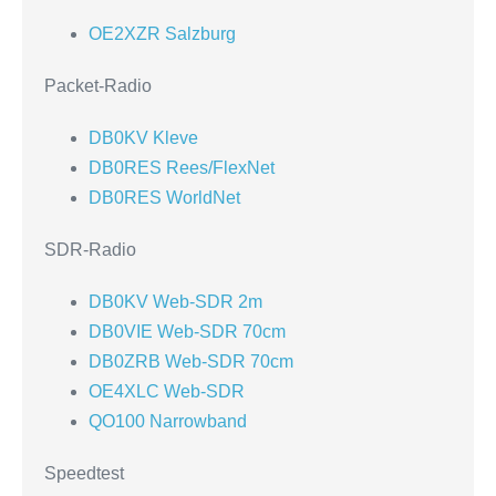
OE2XZR Salzburg
Packet-Radio
DB0KV Kleve
DB0RES Rees/FlexNet
DB0RES WorldNet
SDR-Radio
DB0KV Web-SDR 2m
DB0VIE Web-SDR 70cm
DB0ZRB Web-SDR 70cm
OE4XLC Web-SDR
QO100 Narrowband
Speedtest