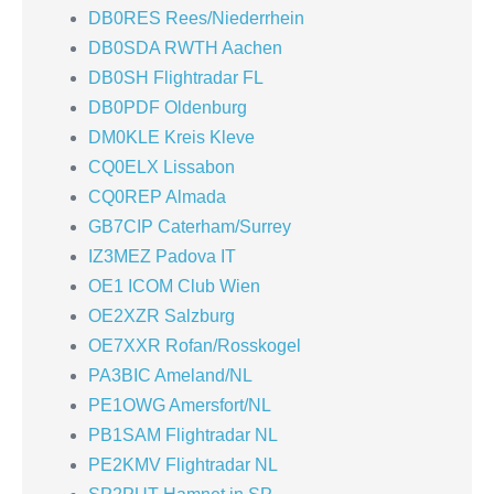
DB0RES Rees/Niederrhein
DB0SDA RWTH Aachen
DB0SH Flightradar FL
DB0PDF Oldenburg
DM0KLE Kreis Kleve
CQ0ELX Lissabon
CQ0REP Almada
GB7CIP Caterham/Surrey
IZ3MEZ Padova IT
OE1 ICOM Club Wien
OE2XZR Salzburg
OE7XXR Rofan/Rosskogel
PA3BIC Ameland/NL
PE1OWG Amersfort/NL
PB1SAM Flightradar NL
PE2KMV Flightradar NL