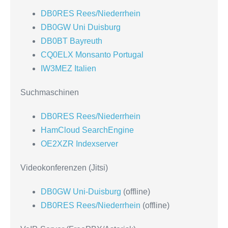
DB0RES Rees/Niederrhein
DB0GW Uni Duisburg
DB0BT Bayreuth
CQ0ELX Monsanto Portugal
IW3MEZ Italien
Suchmaschinen
DB0RES Rees/Niederrhein
HamCloud SearchEngine
OE2XZR Indexserver
Videokonferenzen (Jitsi)
DB0GW Uni-Duisburg
(offline)
DB0RES Rees/Niederrhein
(offline)