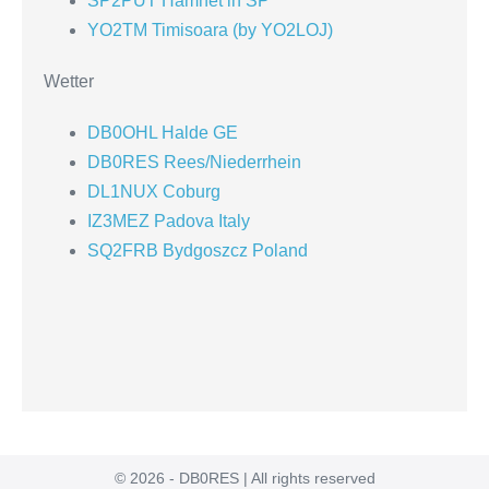
SP2PUT Hamnet in SP
YO2TM Timisoara (by YO2LOJ)
Wetter
DB0OHL Halde GE
DB0RES Rees/Niederrhein
DL1NUX Coburg
IZ3MEZ Padova Italy
SQ2FRB Bydgoszcz Poland
© 2026 - DB0RES | All rights reserved