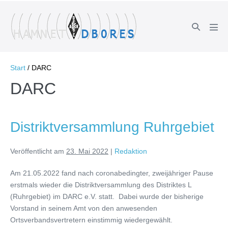
Zum
Inhalt
Suche-
springen
Men
Schalter
Scha
Start
/
DARC
DARC
Distriktversammlung Ruhrgebiet
Veröffentlicht am
23. Mai 2022
|
Redaktion
Am 21.05.2022 fand nach coronabedingter, zweijähriger Pause
erstmals wieder die Distriktversammlung des Distriktes L
(Ruhrgebiet) im DARC e.V. statt. Dabei wurde der bisherige
Vorstand in seinem Amt von den anwesenden
Ortsverbandsvertretern einstimmig wiedergewählt.