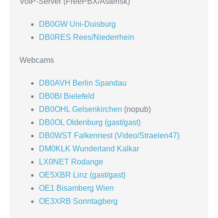
VoIP-Server (FreePBX/Asterisk)
DB0GW Uni-Duisburg
DB0RES Rees/Niederrhein
Webcams
DB0AVH Berlin Spandau
DB0BI Bielefeld
DB0OHL Gelsenkirchen
(nopub)
DB0OL Oldenburg (gast/gast)
DB0WST Falkennest (Video/Straelen47)
DM0KLK Wunderland Kalkar
LX0NET Rodange
OE5XBR Linz (gast/gast)
OE1 Bisamberg Wien
OE3XRB Sonntagberg