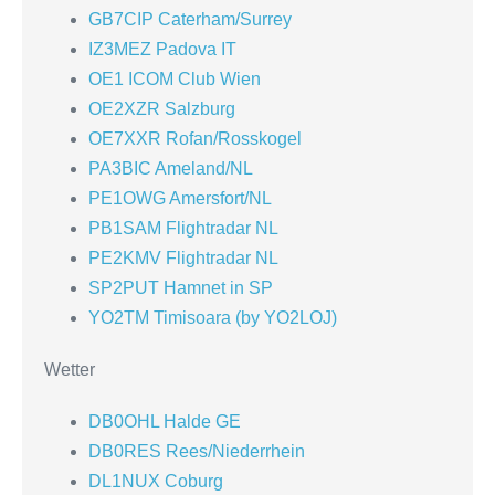
GB7CIP Caterham/Surrey
IZ3MEZ Padova IT
OE1 ICOM Club Wien
OE2XZR Salzburg
OE7XXR Rofan/Rosskogel
PA3BIC Ameland/NL
PE1OWG Amersfort/NL
PB1SAM Flightradar NL
PE2KMV Flightradar NL
SP2PUT Hamnet in SP
YO2TM Timisoara (by YO2LOJ)
Wetter
DB0OHL Halde GE
DB0RES Rees/Niederrhein
DL1NUX Coburg