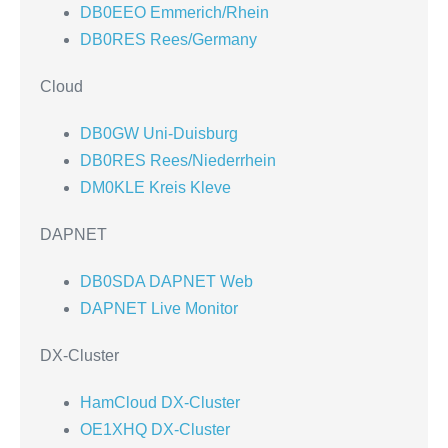
DB0EEO Emmerich/Rhein
DB0RES Rees/Germany
Cloud
DB0GW Uni-Duisburg
DB0RES Rees/Niederrhein
DM0KLE Kreis Kleve
DAPNET
DB0SDA DAPNET Web
DAPNET Live Monitor
DX-Cluster
HamCloud DX-Cluster
OE1XHQ DX-Cluster