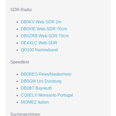
SDR-Radio
DB0KV Web-SDR 2m
DB0VIE Web-SDR 70cm
DB0ZRB Web-SDR 70cm
OE4XLC Web-SDR
QO100 Narrowband
Speedtest
DB0RES Rees/Niederrhein
DB0GW Uni Duisburg
DB0BT Bayreuth
CQ0ELX Monsanto Portugal
IW3MEZ Italien
Suchmaschinen