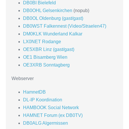
DB0BI Bielefeld
DB0OHL Gelsenkirchen
(nopub)
DB0OL Oldenburg (gast/gast)
DB0WST Falkennest (Video/Straelen47)
DM0KLK Wunderland Kalkar
LX0NET Rodange
OE5XBR Linz (gast/gast)
OE1 Bisamberg Wien
OE3XRB Sonntagberg
Webserver
HamnetDB
DL-IP Koordination
HAMBOOK Social Network
HAMNET Forum (ex DB0TV)
DB0ALG Algermissen