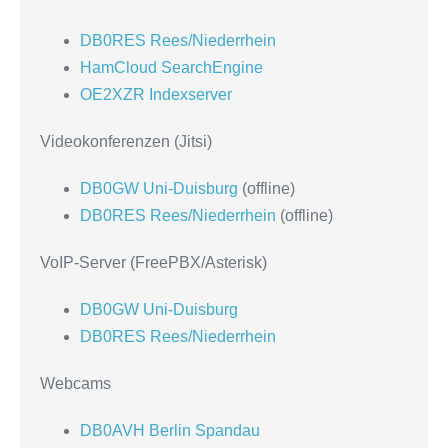
DB0RES Rees/Niederrhein
HamCloud SearchEngine
OE2XZR Indexserver
Videokonferenzen (Jitsi)
DB0GW Uni-Duisburg
(offline)
DB0RES Rees/Niederrhein
(offline)
VoIP-Server (FreePBX/Asterisk)
DB0GW Uni-Duisburg
DB0RES Rees/Niederrhein
Webcams
DB0AVH Berlin Spandau