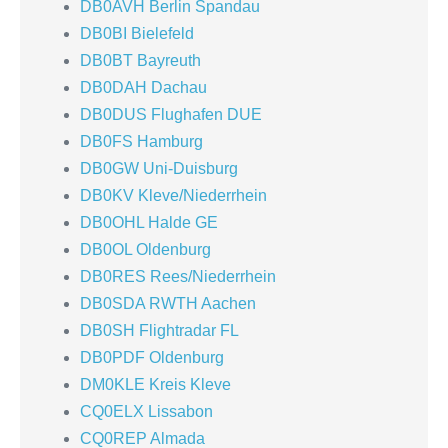
DB0AVH Berlin Spandau
DB0BI Bielefeld
DB0BT Bayreuth
DB0DAH Dachau
DB0DUS Flughafen DUE
DB0FS Hamburg
DB0GW Uni-Duisburg
DB0KV Kleve/Niederrhein
DB0OHL Halde GE
DB0OL Oldenburg
DB0RES Rees/Niederrhein
DB0SDA RWTH Aachen
DB0SH Flightradar FL
DB0PDF Oldenburg
DM0KLE Kreis Kleve
CQ0ELX Lissabon
CQ0REP Almada