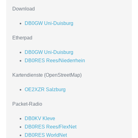
Download
DB0GW Uni-Duisburg
Etherpad
DB0GW Uni-Duisburg
DB0RES Rees/Niederrhein
Kartendienste (OpenStreetMap)
OE2XZR Salzburg
Packet-Radio
DB0KV Kleve
DB0RES Rees/FlexNet
DB0RES WorldNet