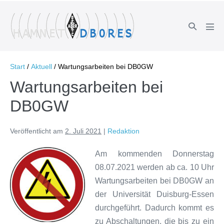
Zum
Inhalt
Suche-
springen
Men
Schalter
Scha
Start
/
Aktuell
/
Wartungsarbeiten bei DB0GW
Wartungsarbeiten bei
DB0GW
Veröffentlicht am
2. Juli 2021
|
Redaktion
Am kommenden Donnerstag
08.07.2021 werden ab ca. 10 Uhr
Wartungsarbeiten bei DB0GW an
der Universität Duisburg-Essen
durchgeführt. Dadurch kommt es
zu Abschaltungen, die bis zu ein