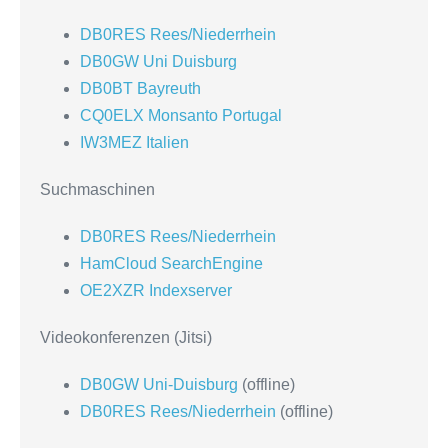
DB0RES Rees/Niederrhein
DB0GW Uni Duisburg
DB0BT Bayreuth
CQ0ELX Monsanto Portugal
IW3MEZ Italien
Suchmaschinen
DB0RES Rees/Niederrhein
HamCloud SearchEngine
OE2XZR Indexserver
Videokonferenzen (Jitsi)
DB0GW Uni-Duisburg
(offline)
DB0RES Rees/Niederrhein
(offline)