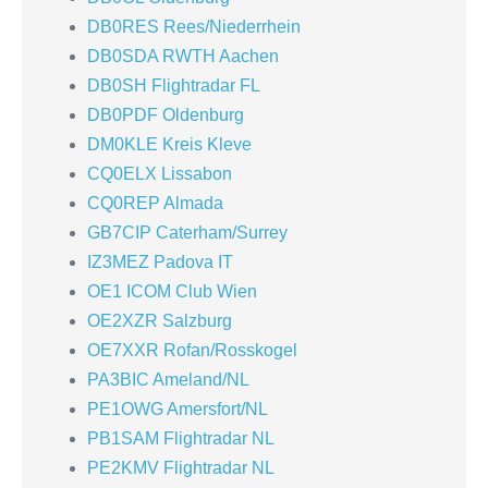
DB0RES Rees/Niederrhein
DB0SDA RWTH Aachen
DB0SH Flightradar FL
DB0PDF Oldenburg
DM0KLE Kreis Kleve
CQ0ELX Lissabon
CQ0REP Almada
GB7CIP Caterham/Surrey
IZ3MEZ Padova IT
OE1 ICOM Club Wien
OE2XZR Salzburg
OE7XXR Rofan/Rosskogel
PA3BIC Ameland/NL
PE1OWG Amersfort/NL
PB1SAM Flightradar NL
PE2KMV Flightradar NL