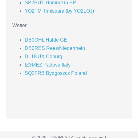
SP2PUT Hamnet in SP
YO2TM Timisoara (by YO2LOJ)
Wetter
DB0OHL Halde GE
DB0RES Rees/Niederrhein
DL1NUX Coburg
IZ3MEZ Padova Italy
SQ2FRB Bydgoszcz Poland
© 2026 - DB0RES | All rights reserved