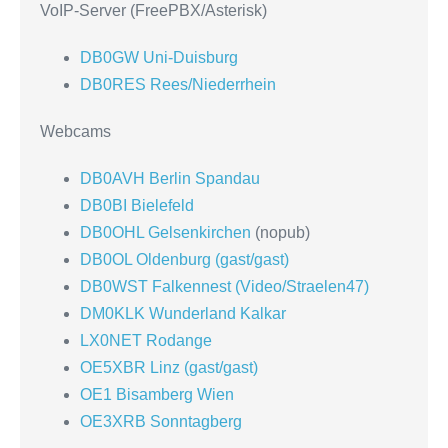
VoIP-Server (FreePBX/Asterisk)
DB0GW Uni-Duisburg
DB0RES Rees/Niederrhein
Webcams
DB0AVH Berlin Spandau
DB0BI Bielefeld
DB0OHL Gelsenkirchen
(nopub)
DB0OL Oldenburg (gast/gast)
DB0WST Falkennest (Video/Straelen47)
DM0KLK Wunderland Kalkar
LX0NET Rodange
OE5XBR Linz (gast/gast)
OE1 Bisamberg Wien
OE3XRB Sonntagberg