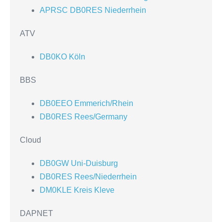
APRSC DB0RES Niederrhein
ATV
DB0KO Köln
BBS
DB0EEO Emmerich/Rhein
DB0RES Rees/Germany
Cloud
DB0GW Uni-Duisburg
DB0RES Rees/Niederrhein
DM0KLE Kreis Kleve
DAPNET