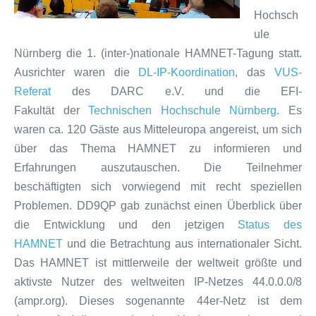
Hochsch
ule
Nürnberg die 1. (inter-)nationale HAMNET-Tagung statt.
Ausrichter waren die
DL-IP-Koordination
, das
VUS-
Referat
des DARC e.V. und die EFI-
Fakultät der
Technischen Hochschule Nürnberg
. Es
waren ca. 120 Gäste aus Mitteleuropa angereist, um sich
über das Thema HAMNET zu informieren und
Erfahrungen auszutauschen. Die Teilnehmer
beschäftigten sich vorwiegend mit recht speziellen
Problemen. DD9QP gab zunächst einen Überblick über
die Entwicklung und den jetzigen
Status des
HAMNET
und die Betrachtung aus internationaler Sicht.
Das HAMNET ist mittlerweile der weltweit größte und
aktivste Nutzer des weltweiten IP-Netzes 44.0.0.0/8
(ampr.org). Dieses sogenannte 44er-Netz ist dem