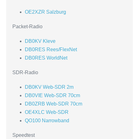
OE2XZR Salzburg
Packet-Radio
DB0KV Kleve
DB0RES Rees/FlexNet
DB0RES WorldNet
SDR-Radio
DB0KV Web-SDR 2m
DB0VIE Web-SDR 70cm
DB0ZRB Web-SDR 70cm
OE4XLC Web-SDR
QO100 Narrowband
Speedtest