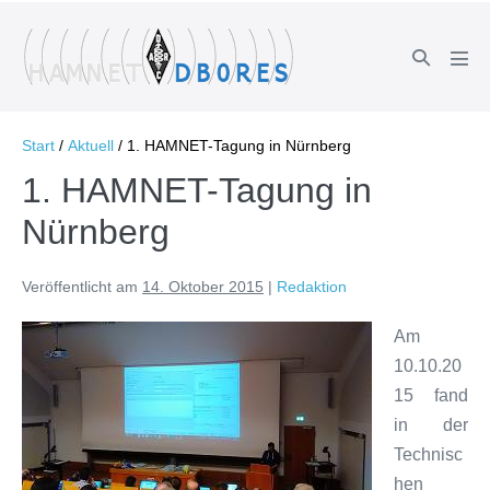
Zum
Inhalt
Suche-
springen
Men
Schalter
Scha
Start
/
Aktuell
/
1. HAMNET-Tagung in Nürnberg
1. HAMNET-Tagung in
Nürnberg
Veröffentlicht am
14. Oktober 2015
|
Redaktion
Am
10.10.20
15 fand
in der
Technisc
hen