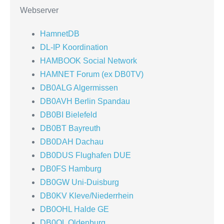
Webserver
HamnetDB
DL-IP Koordination
HAMBOOK Social Network
HAMNET Forum (ex DB0TV)
DB0ALG Algermissen
DB0AVH Berlin Spandau
DB0BI Bielefeld
DB0BT Bayreuth
DB0DAH Dachau
DB0DUS Flughafen DUE
DB0FS Hamburg
DB0GW Uni-Duisburg
DB0KV Kleve/Niederrhein
DB0OHL Halde GE
DB0OL Oldenburg